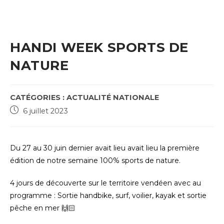
HANDI WEEK SPORTS DE
NATURE
POST
CATÉGORIES :
ACTUALITÉ NATIONALE
CATEGORY:
Post
6 juillet 2023
published:
Du 27 au 30 juin dernier avait lieu avait lieu la première
édition de notre semaine 100% sports de nature.
4 jours de découverte sur le territoire vendéen avec au
programme : Sortie handbike, surf, voilier, kayak et sortie
pêche en mer 🙌🏻