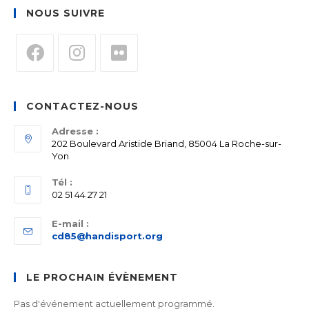
NOUS SUIVRE
S’ouvre
S’ouvre
S’ouvre
dans
dans
dans
CONTACTEZ-NOUS
un
un
un
nouvel
nouvel
nouvel
Adresse :
202 Boulevard Aristide Briand, 85004 La Roche-sur-
onglet
onglet
onglet
Yon
Tél :
02 51 44 27 21
E-mail :
S’ouvre
cd85@handisport.org
dans
votre
application
LE PROCHAIN ÉVÈNEMENT
Pas d'événement actuellement programmé.