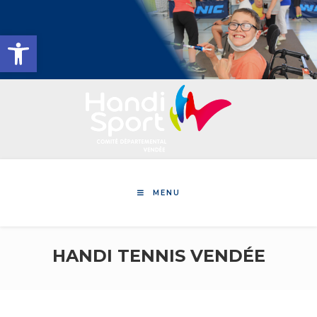
Skip
to
Ouvrir la barre d’outils
content
MENU
HANDI TENNIS VENDÉE