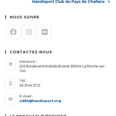
Handisport Club du Pays de Challans
NOUS SUIVRE
S’ouvre
S’ouvre
S’ouvre
dans
dans
dans
CONTACTEZ-NOUS
un
un
un
nouvel
nouvel
nouvel
Adresse :
202 Boulevard Aristide Briand, 85004 La Roche-sur-
onglet
onglet
onglet
Yon
Tél :
02 51 44 27 21
E-mail :
S’ouvre
cd85@handisport.org
dans
votre
application