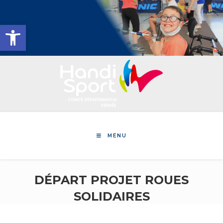
Skip
to
Ouvrir la barre d’outils
content
MENU
DÉPART PROJET ROUES
SOLIDAIRES