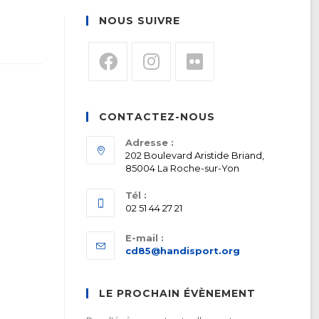
NOUS SUIVRE
S’ouvre
S’ouvre
S’ouvre
dans
dans
dans
CONTACTEZ-NOUS
un
un
un
nouvel
nouvel
nouvel
Adresse :
202 Boulevard Aristide Briand,
onglet
onglet
onglet
85004 La Roche-sur-Yon
Tél :
02 51 44 27 21
E-mail :
S’ouvre
cd85@handisport.org
dans
votre
application
LE PROCHAIN ÉVÈNEMENT