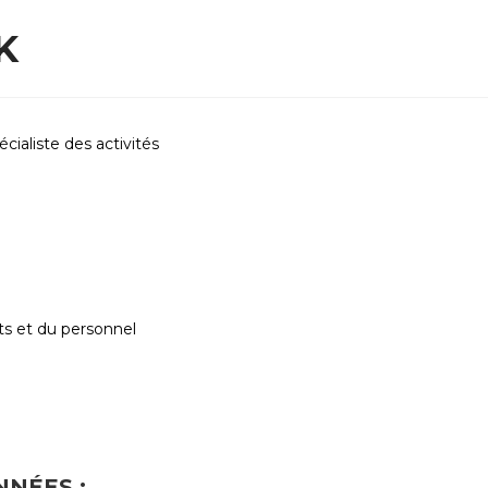
K
cialiste des activités
s et du personnel
NÉES :