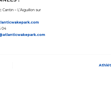
c Cantin – L’Aiguillon sur
tlanticwakepark.com
5 04
@atlanticwakepark.com
Athlé